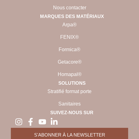
Nous contacter
MARQUES DES MATÉRIAUX
Arpa®
FENIX®
Formica®
Getacore®
Homapal®
SOLUTIONS
Stratifié format porte
Sanitaires
SUIVEZ-NOUS SUR
S'ABONNER À LA NEWSLETTER