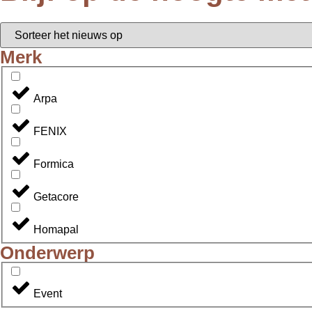
Merk
Arpa
FENIX
Formica
Getacore
Homapal
Onderwerp
Event