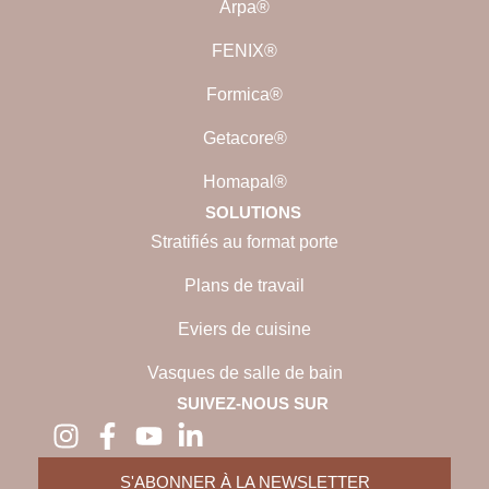
Arpa®
FENIX®
Formica®
Getacore®
Homapal®
SOLUTIONS
Stratifiés au format porte
Plans de travail
Eviers de cuisine
Vasques de salle de bain
SUIVEZ-NOUS SUR
S'ABONNER À LA NEWSLETTER